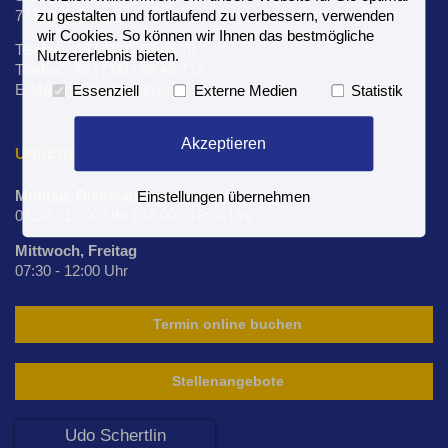
73312 Geislingen
zu gestalten und fortlaufend zu verbessern, verwenden
wir Cookies. So können wir Ihnen das bestmögliche
Telefon:+49 (7331) 98 48 70
Nutzererlebnis bieten.
Telefax:+49 (7331) 98 48 712
E-Mail:info@schertlin.com
Essenziell
Externe Medien
Statistik
Akzeptieren
UNSERE PRAXISÖFFNUNGSZEITEN
Montag, Dienstag, Donnerstag
Einstellungen übernehmen
07:30 - 12:00 Uhr | 14:00 - 18:00 Uhr
Mittwoch, Freitag
07:30 - 12:00 Uhr
Termin online buchen
Stellenangebote
Udo Schertlin