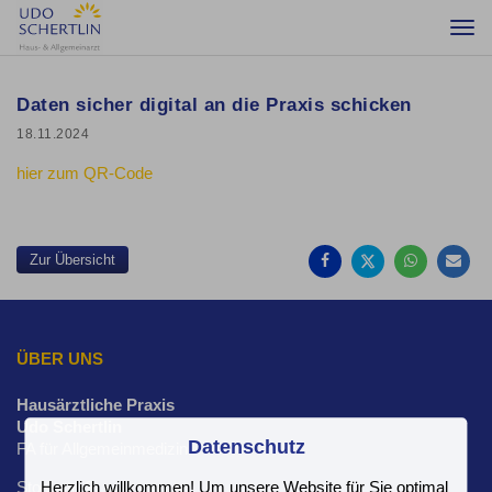
Togg
navi
Daten sicher digital an die Praxis schicken
18.11.2024
hier zum QR-Code
Auf
Auf
Auf
Pe
Facebook
Twitter
Whatsa
Ma
teilen
teilen
teilen
em
Zur Übersicht
ÜBER UNS
Hausärztliche Praxis
Udo Schertlin
Datenschutz
FA für Allgemeinmedizin
Stockstr. 2
Herzlich willkommen! Um unsere Website für Sie optimal