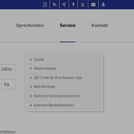
Diese
RSS-
Auf
Auf
Auf
Per
vCard
Seite
Feed
Xing
Facebook
Twitter
Mail
speichern
als
mitteilen
teilen
teilen
empfehlen
PDF
Sprechzeiten
Service
Kontakt
drucken
Suche
Medizinlexika
Jahre
QR Code für Ihre Kassen-App
kg
BMI-Rechner
Kalorien-Verbrauchsrechner
Kalorien-Bedarfsrechner
erfahren