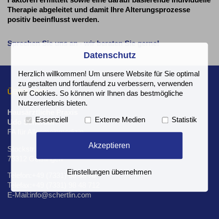
Therapie abgeleitet und damit Ihre Alterungsprozesse
positiv beeinflusst werden.
Sprechen Sie uns an - wir beraten Sie gerne!
Datenschutz
Herzlich willkommen! Um unsere Website für Sie optimal
zu gestalten und fortlaufend zu verbessern, verwenden
ÜBER UNS
wir Cookies. So können wir Ihnen das bestmögliche
Nutzererlebnis bieten.
Hausärztliche Praxis
Essenziell
Externe Medien
Statistik
Udo Schertlin
FA für Allgemeinmedizin
Akzeptieren
Stockstr. 2
73312 Geislingen
Einstellungen übernehmen
Telefon:+49 (7331) 98 48 70
Telefax:+49 (7331) 98 48 712
E-Mail:info@schertlin.com