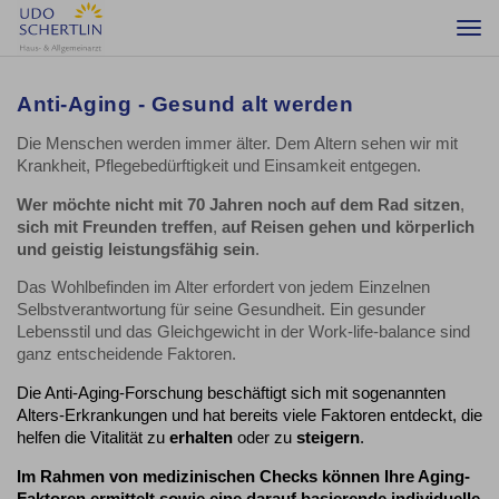
Togg
navi
Anti-Aging - Gesund alt werden
Die Menschen werden immer älter. Dem Altern sehen wir mit
Krankheit, Pflegebedürftigkeit und Einsamkeit entgegen.
Wer möchte nicht mit 70 Jahren noch
auf dem Rad sitzen
,
sich mit Freunden treffen
,
auf Reisen gehen und körperlich
und geistig leistungsfähig sein
.
Das Wohlbefinden im Alter erfordert von jedem Einzelnen
Selbstverantwortung für seine Gesundheit. Ein gesunder
Lebensstil und das Gleichgewicht in der Work-life-balance sind
ganz entscheidende Faktoren.
Die Anti-Aging-Forschung beschäftigt sich mit sogenannten
Alters-Erkrankungen und hat bereits viele Faktoren entdeckt, die
helfen die Vitalität zu
erhalten
oder zu
steigern
.
Im Rahmen von medizinischen Checks können Ihre Aging-
Faktoren ermittelt sowie eine darauf basierende individuelle