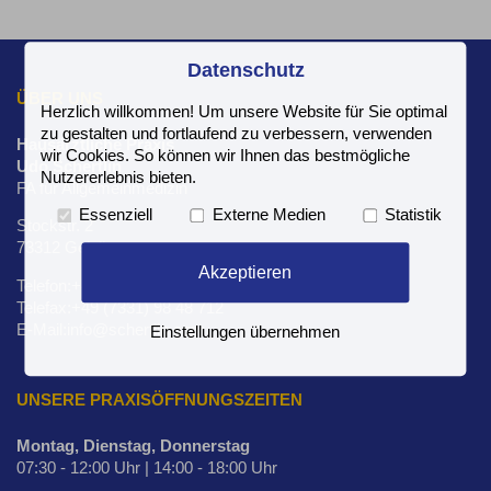
Datenschutz
ÜBER UNS
Herzlich willkommen! Um unsere Website für Sie optimal
zu gestalten und fortlaufend zu verbessern, verwenden
Hausärztliche Praxis
wir Cookies. So können wir Ihnen das bestmögliche
Udo Schertlin
Nutzererlebnis bieten.
FA für Allgemeinmedizin
Essenziell
Externe Medien
Statistik
Stockstr. 2
73312 Geislingen
Akzeptieren
Telefon:+49 (7331) 98 48 70
Telefax:+49 (7331) 98 48 712
E-Mail:info@schertlin.com
Einstellungen übernehmen
UNSERE PRAXISÖFFNUNGSZEITEN
Montag, Dienstag, Donnerstag
07:30 - 12:00 Uhr | 14:00 - 18:00 Uhr